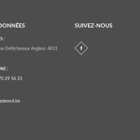
DONNÉES
SUIVEZ-NOUS
S :
 rue Defêchereux Angleur, 4031
NE :
70 29 56 23
edemot.be