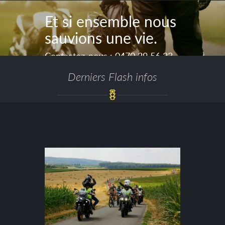
Et si ensemble nous
sauvions une vie.
Contactez-nous : 0470 29 56 23
(permanence téléphonique du
lundi au vendredi de 08h30 à
Derniers Flash infos
16h30.)
ou
bureau@fedemot.be