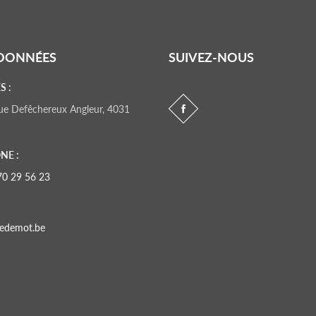
DONNÉES
SUIVEZ-NOUS
S :
 rue Defêchereux Angleur, 4031
NE :
70 29 56 23
edemot.be